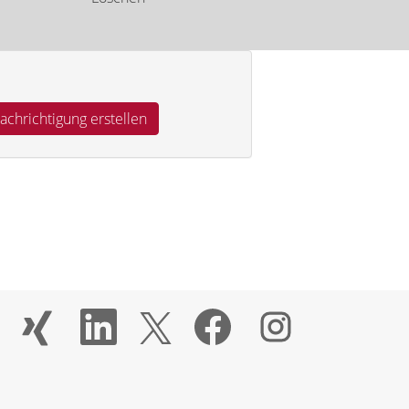
W
W
W
W
W
i
i
i
i
i
r
r
r
r
r
d
d
d
d
d
a
a
a
a
a
u
u
u
u
u
f
f
f
f
f