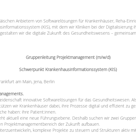
ischen Anbietern von Softwarelösungen für Krankenhäuser, Reha-Einri
informationssystem (KIS), mit dem wir Kliniken bei der Digitalisierung 
estalten wir die digitale Zukunft des Gesundheitswesens – gemeinsam, 
Gruppenleitung Projektmanagement (m/w/d)
Schwerpunkt Krankenhausinformationssystem (KIS)
nkfurt am Main, Jena, Berlin
managements.
idenschaft innovative Softwarelösungen für das Gesundheitswesen. Al
tzen wir Krankenhäuser dabei, ihre Prozesse digital und effizient zu ge
che haben: ihre Patient:innen.
teht aktuell eine neue Führungsebene. Deshalb suchen wir zwei Gruppe
en Projektmanagementbereich der Zukunft aufbauen.
erzuentwickeln, komplexe Projekte zu steuern und Strukturen aktiv mitz