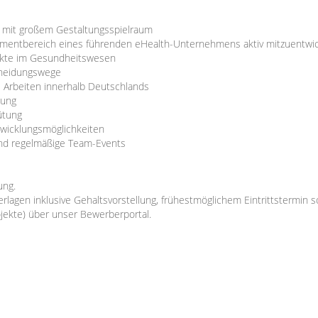
e mit großem Gestaltungsspielraum
ementbereich eines führenden eHealth-Unternehmens aktiv mitzuentwi
jekte im Gesundheitswesen
cheidungswege
s Arbeiten innerhalb Deutschlands
zung
gütung
twicklungsmöglichkeiten
nd regelmäßige Team-Events
ung.
lagen inklusive Gehaltsvorstellung, frühestmöglichem Eintrittstermin
ekte) über unser Bewerberportal.