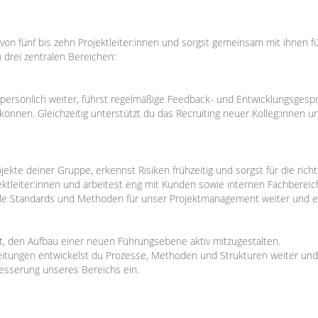
von fünf bis zehn Projektleiter:innen und sorgst gemeinsam mit ihnen f
drei zentralen Bereichen:
 persönlich weiter, führst regelmäßige Feedback- und Entwicklungsgesp
n können. Gleichzeitig unterstützt du das Recruiting neuer Kolleg:innen 
jekte deiner Gruppe, erkennst Risiken frühzeitig und sorgst für die rich
jektleiter:innen und arbeitest eng mit Kunden sowie internen Fachbere
le Standards und Methoden für unser Projektmanagement weiter und eta
eit, den Aufbau einer neuen Führungsebene aktiv mitzugestalten.
ungen entwickelst du Prozesse, Methoden und Strukturen weiter und 
rbesserung unseres Bereichs ein.