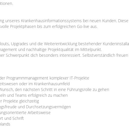
tionen.
rung unseres Krankenhausinformationssystems bei neuen Kunden. Diese 
volle Projektphasen bis zum erfolgreichen Go-live aus.
louts, Upgrades und die Weiterentwicklung bestehender Kundeninstallati
ement und nachhaltige Projektqualität im Mittelpunkt.
cher Schwerpunkt dich besonders interessiert. Selbstverständlich freu
 oder Programmmanagement komplexer IT-Projekte
heitswesen oder im Krankenhausumfeld
unsch, den nächsten Schritt in eine Führungsrolle zu gehen
eln und Teams erfolgreich zu machen
 Projekte gleichzeitig
ngsfreude und Durchsetzungsvermögen
ungsorientierte Arbeitsweise
t und Schrift
hlands