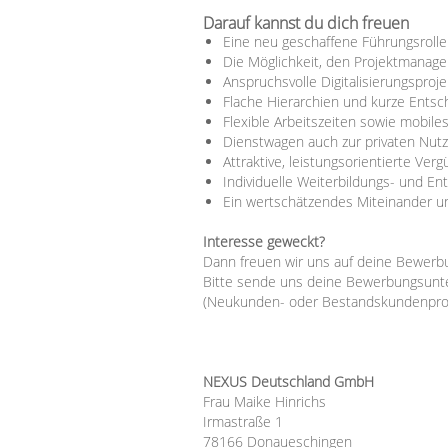
Darauf kannst du dich freuen
Eine neu geschaffene Führungsroll
Die Möglichkeit, den Projektmanag
Anspruchsvolle Digitalisierungspro
Flache Hierarchien und kurze Ents
Flexible Arbeitszeiten sowie mobile
Dienstwagen auch zur privaten Nut
Attraktive, leistungsorientierte Ver
Individuelle Weiterbildungs- und En
Ein wertschätzendes Miteinander u
Interesse geweckt?
Dann freuen wir uns auf deine Bewerb
Bitte sende uns deine Bewerbungsunter
(Neukunden- oder Bestandskundenproj
NEXUS Deutschland GmbH
Frau Maike Hinrichs
Irmastraße 1
78166 Donaueschingen