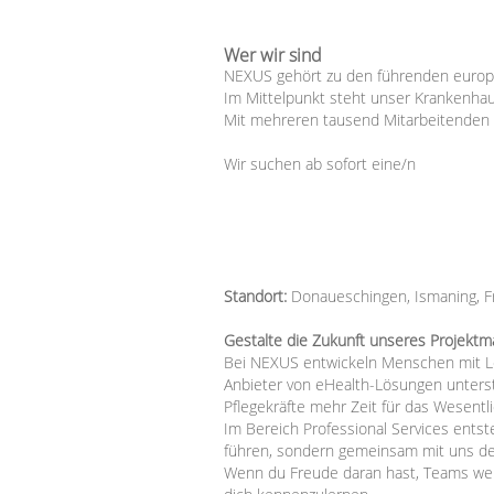
Wer wir sind
NEXUS gehört zu den führenden europä
Im Mittelpunkt steht unser Krankenhaus
Mit mehreren tausend Mitarbeitenden g
Wir suchen ab sofort eine/n
Standort:
Donaueschingen, Ismaning, Fra
Gestalte die Zukunft unseres Projekt
Bei NEXUS entwickeln Menschen mit Le
Anbieter von eHealth-Lösungen unterstü
Pflegekräfte mehr Zeit für das Wesentli
Im Bereich Professional Services ents
führen, sondern gemeinsam mit uns d
Wenn du Freude daran hast, Teams weit